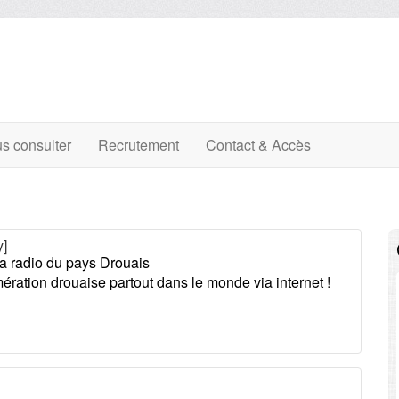
s consulter
Recrutement
Contact & Accès
y]
la radio du pays Drouais
ération drouaise partout dans le monde via internet !