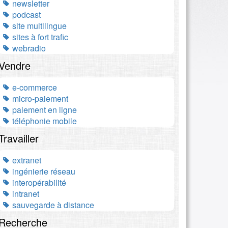
newsletter
podcast
site multilingue
sites à fort trafic
webradio
Vendre
e-commerce
micro-paiement
paiement en ligne
téléphonie mobile
Travailler
extranet
ingénierie réseau
interopérabilité
intranet
sauvegarde à distance
Recherche