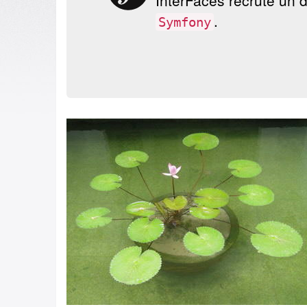
InterFaces
recrute un
d
.
Symfony