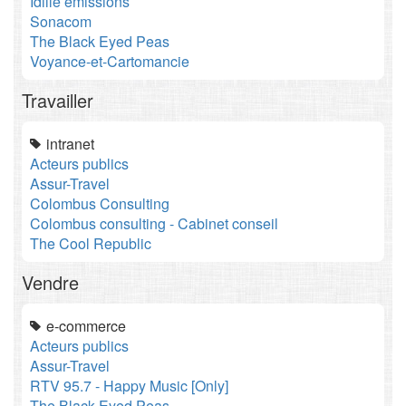
Idille émissions
Sonacom
The Black Eyed Peas
Voyance-et-Cartomancie
Travailler
intranet
Acteurs publics
Assur-Travel
Colombus Consulting
Colombus consulting - Cabinet conseil
The Cool Republic
Vendre
e-commerce
Acteurs publics
Assur-Travel
RTV 95.7 - Happy Music [Only]
The Black Eyed Peas